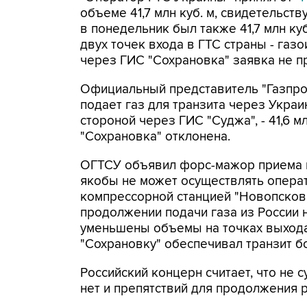
объеме 41,7 млн куб. м, свидетельст
в понедельник был также 41,7 млн ку
двух точек входа в ГТС страны - газ
через ГИС "Сохрановка" заявка не п
Официальный представитель "Газпром
подает газ для транзита через Укра
стороной через ГИС "Суджа", - 41,6 мл
"Сохрановка" отклонена.
ОГТСУ объявил форс-мажор приема га
якобы не может осуществлять операт
компрессорной станцией "Новопсков"
продолжении подачи газа из России н
уменьшены объемы на точках выхода
"Сохрановку" обеспечивал транзит бол
Российский концерн считает, что не 
нет и препятствий для продолжения