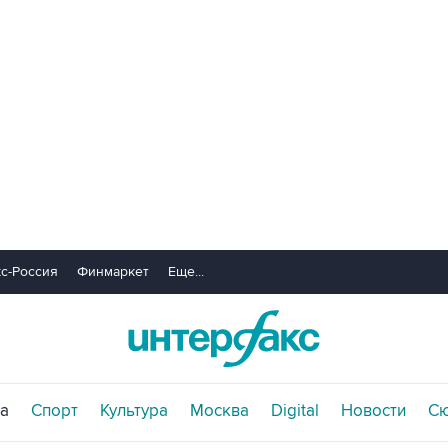
с-Россия
Финмаркет
Еще...
а
Спорт
Культура
Москва
Digital
Новости
С