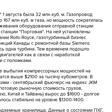
 1 августа была 32 млн куб. м. Газопровод
 167 млн куб. м газа, но мощность сократилась
уживания оборудования отправной станции
 станции "Портовая". На ней установлены
ии Rolls-Royce, газотурбинный бизнес
анкций Канады с ремонтной базы Siemens
сь одна турбина. Тем временем подошло
вигателей как в связи с наработкой
и с поломками.
ле выбытия компрессорных мощностей на
атся выше $2100 за тысячу кубометров. В
кими - сентябрьский фьючерс на индекс JKM
 спотовую рыночную стоимость грузов,
, Китай и Тайвань) вырос до $1600 - долгое
лось стабильно на уровне $1300-1400.
одземные хранилища. Данные о состоянии ПХГ,