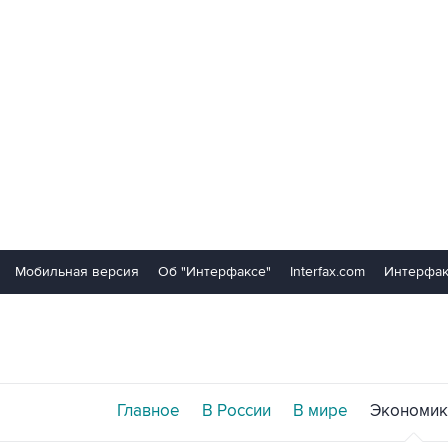
Мобильная версия
Об "Интерфаксе"
Interfax.com
Интерфак
Главное
В России
В мире
Экономик