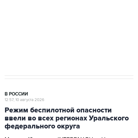
Беспилотные технологии и ИИ на службе у
электросетевых объектов и агрокомплексов
Социальная реклама, АНО «Национальные приоритеты».
ИНН 7725383515 Erid: F7NfYUJCUneVdwcydK6A
Путин вывел "Шереметьево" из
стратегического списка с целью снять
препятствие для приватизации
В РОССИИ
12:57, 10 августа 2026
Режим беспилотной опасности
ввели во всех регионах Уральского
федерального округа