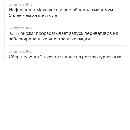
07 августа, 18:16
Инфляция в Мексике в июле обновила минимум
более чем за шесть лет
07 августа, 16:59
"СПБ биржа" прорабатывает запуск деривативов на
заблокированные иностранные акции
07 августа, 16:31
Сбер получил 2 тысячи заявок на реструктуризацию
кредитов от пострадавших от БПЛА селлеров
07 августа, 15:43
Власти Крыма ожидают роста объемов продажи
бензина со следующей недели
07 августа, 14:47
Bank of America тратит более $250 млн в год на
лекарства для похудения для сотрудников