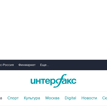
с-Россия
Финмаркет
Еще...
а
Спорт
Культура
Москва
Digital
Новости
С