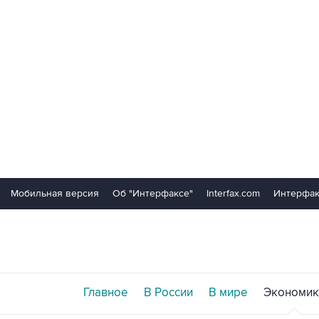
Мобильная версия
Об "Интерфаксе"
Interfax.com
Интерфак
Главное
В России
В мире
Экономик