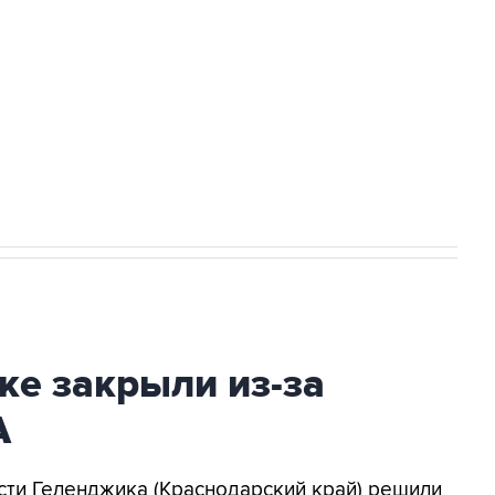
а службе у электросетевых объектов и
НН 7725383515 Erid: F7NfYUJCUneVdwcydK6A
2027 года импорт, выпуск и обращение
ке закрыли из-за
А
асти Геленджика (Краснодарский край) решили