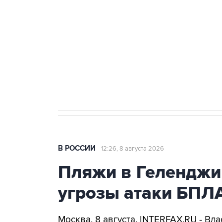
Беспилотные технологии и ИИ н
агрокомплексов
Социальная реклама, АНО «Национальные приоритеты».
И
Кабмин РФ разрешил до 1 июля 
бензина Евро 2, Евро 3, Евро 4
В РОССИИ
12:26, 8 августа 2026
Пляжи в Геленджи
угрозы атаки БПЛ
Москва. 8 августа. INTERFAX.RU - Вл