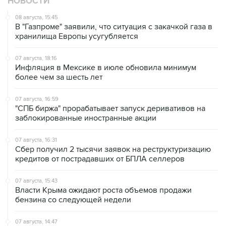
В "Газпроме" заявили, что ситуация с закачкой газа в
хранилища Европы усугубляется
07 августа, 18:16
Инфляция в Мексике в июле обновила минимум
более чем за шесть лет
07 августа, 16:59
"СПБ биржа" прорабатывает запуск деривативов на
заблокированные иностранные акции
07 августа, 16:31
Сбер получил 2 тысячи заявок на реструктуризацию
кредитов от пострадавших от БПЛА селлеров
07 августа, 15:43
Власти Крыма ожидают роста объемов продажи
бензина со следующей недели
07 августа, 14:47
Bank of America тратит более $250 млн в год на
лекарства для похудения для сотрудников