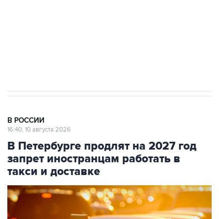
Социальная реклама, АНО «Национальные приоритеты».
ИНН 7725383515 Erid: F7NfYUJCUneVdwcydK6A
Путин вывел "Шереметьево" из
стратегического списка с целью снять
препятствие для приватизации
В РОССИИ
16:40, 10 августа 2026
В Петербурге продлят на 2027 год
запрет иностранцам работать в
такси и доставке