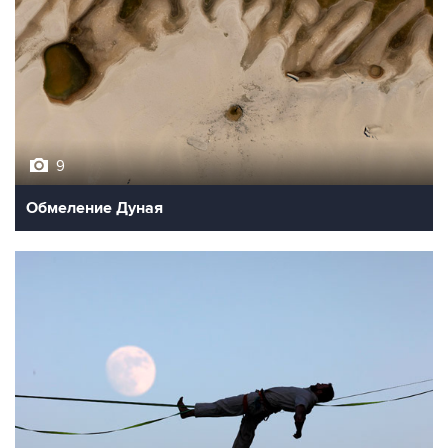
9
Обмеление Дуная