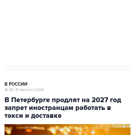
Беспилотные технологии и ИИ на службе у
электросетевых объектов и агрокомплексов
Социальная реклама, АНО «Национальные приоритеты».
ИНН 7725383515 Erid: F7NfYUJCUneVdwcydK6A
Путин вывел "Шереметьево" из
стратегического списка с целью снять
препятствие для приватизации
В РОССИИ
16:40, 10 августа 2026
В Петербурге продлят на 2027 год
запрет иностранцам работать в
такси и доставке