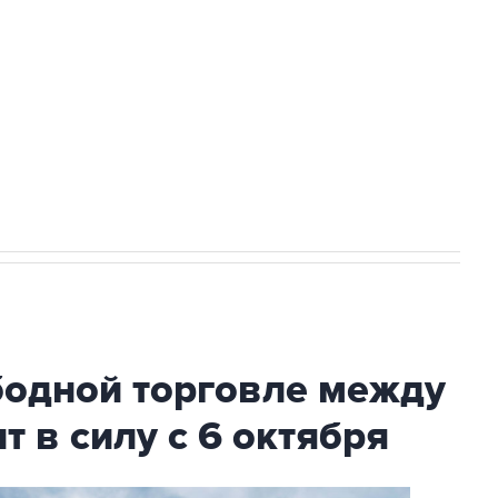
с Ираном начнутся в понедельник
ехнологии выходят на мировые рынки
НН 7725383515 Erid: F7NfYUJCUneVdTRF8PRs
А под Геленджиком выросло до шести
бодной торговле между
т в силу с 6 октября