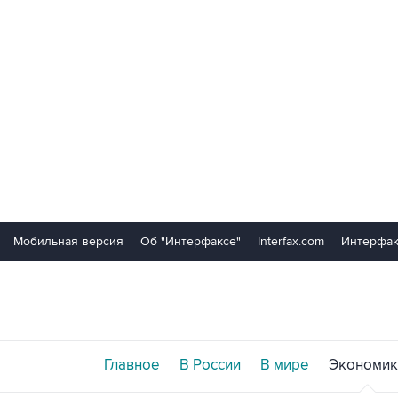
Мобильная версия
Об "Интерфаксе"
Interfax.com
Интерфак
Главное
В России
В мире
Экономик