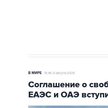
Трамп заявил, что переговоры 
Как российские медицинские т
Социальная реклама, АНО «Национальные приоритеты».
И
Число погибших при атаке БПЛ
В МИРЕ
16:46, 6 августа 2026
Соглашение о сво
ЕАЭС и ОАЭ вступи