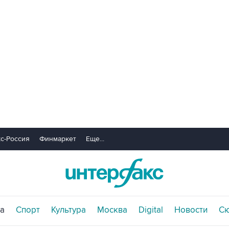
с-Россия
Финмаркет
Еще...
а
Спорт
Культура
Москва
Digital
Новости
С