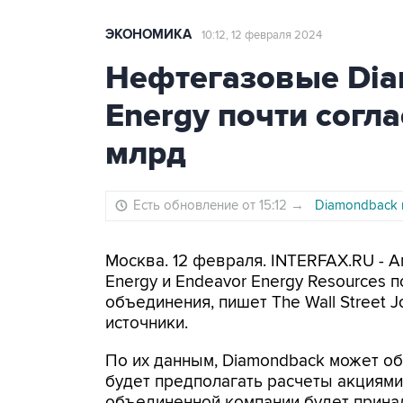
ЭКОНОМИКА
10:12, 12 февраля 2024
Нефтегазовые Dia
Energy почти согл
млрд
Есть обновление от 15:12
→
Diamondback 
Москва. 12 февраля. INTERFAX.RU -
Energy и Endeavor Energy Resources 
объединения, пишет The Wall Street 
источники.
По их данным, Diamondback может об
будет предполагать расчеты акциями
объединенной компании будет прина