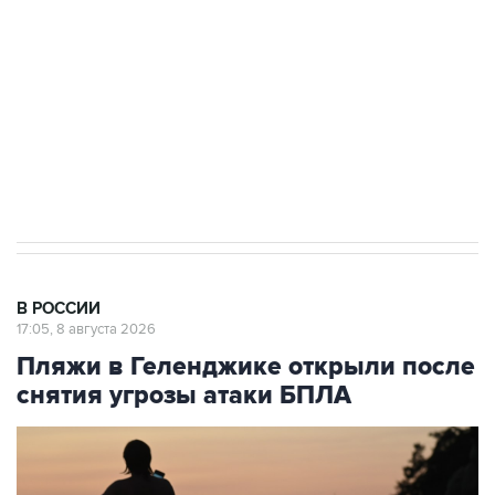
Беспилотные технологии и ИИ на службе у
электросетевых объектов и агрокомплексов
Социальная реклама, АНО «Национальные приоритеты».
ИНН 7725383515 Erid: F7NfYUJCUneVdwcydK6A
Кабмин РФ разрешил до 1 июля 2027 года
импорт, выпуск и обращение бензина Евро 2,
Евро 3, Евро 4
В РОССИИ
17:05, 8 августа 2026
Пляжи в Геленджике открыли после
снятия угрозы атаки БПЛА