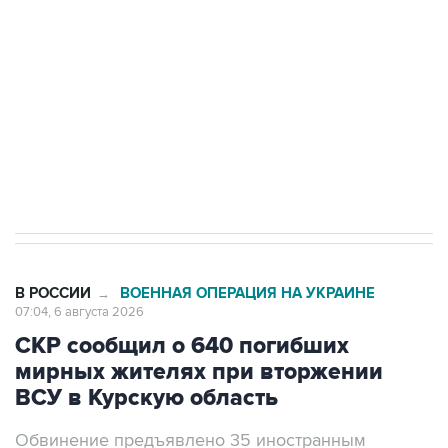
Как российские медицинские технологии
выходят на мировые рынки
Социальная реклама, АНО «Национальные приоритеты».
ИНН 7725383515 Erid: F7NfYUJCUneVdTRF8PRs
Трамп заявил, что переговоры с Ираном
начнутся в понедельник
В РОССИИ
ВОЕННАЯ ОПЕРАЦИЯ НА УКРАИНЕ
→
07:04, 6 августа 2026
СКР сообщил о 640 погибших
мирных жителях при вторжении
ВСУ в Курскую область
Обвинение предъявлено 35 иностранным