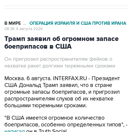
В МИРЕ
ОПЕРАЦИЯ ИЗРАИЛЯ И США ПРОТИВ ИРАНА
→
08:38, 6 августа 2026
Трамп заявил об огромном запасе
боеприпасов в США
Он пригрозил распространителям фейков о
нехватке ракет долгими тюремными сроками
Москва. 6 августа. INTERFAX.RU - Президент
США Дональд Трамп заявил, что в стране
огромные запасы боеприпасов, и пригрозил
распространителям слухов об их нехватке
большими тюремными сроками.
"В США имеется огромное количество
боеприпасов, особенно определенных типов", -
написал
он в Truth Social.