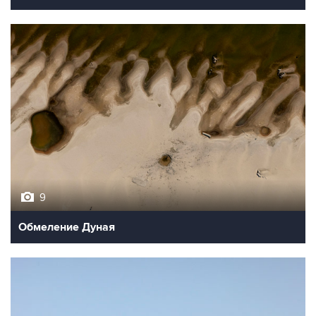
9
Обмеление Дуная