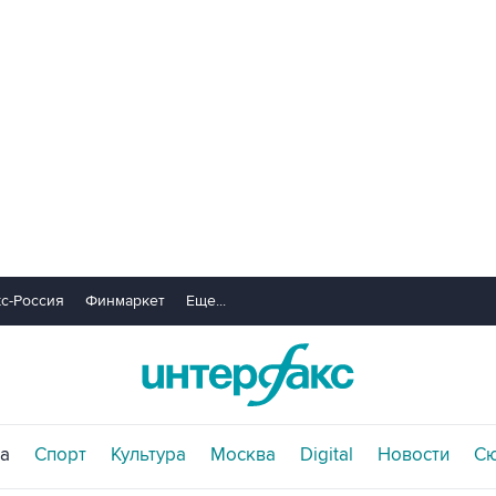
с-Россия
Финмаркет
Еще...
а
Спорт
Культура
Москва
Digital
Новости
С