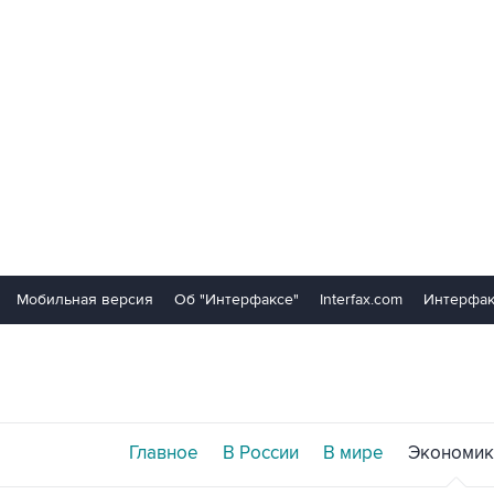
Мобильная версия
Об "Интерфаксе"
Interfax.com
Интерфак
Главное
В России
В мире
Экономик