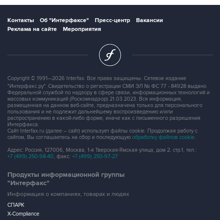
Контакты
Об "Интерфаксе"
Пресс-центр
Вакансии
Реклама на сайте
Мероприятия
Copyright © 1991—2026 Interfax. Все права защищены. Сетевое издание
"Интерфакс.ру". Свидетельство о регистрации СМИ ЭЛ № ФС 77 - 84928 выдано
Федеральной службой по надзору в сфере связи, информационных технологий и
массовых коммуникаций (Роскомнадзор) 21.03.2023. Вся информация,
размещенная на данном веб-сайте, предназначена только для персонального
пользования и не подлежит дальнейшему воспроизведению и/или
распространению в какой-либо форме, иначе как с письменного разрешения
Интерфакса.
Сайт Interfax.ru (далее – сайт) использует файлы cookie. Продолжая работу с
сайтом, Вы соглашаетесь на сбор и последующую
обработку файлов cookie
.
Адрес: Россия, 127006, Москва, 1-я Тверская-Ямская улица, дом 2, стр.1, тел.:
+7 (499) 250-98-40
, факс:
+7 (499) 250-97-27
Продукты информационной группы
"Интерфакс"
Информация о компаниях, товарах и людях
СПАРК
X-Compliance