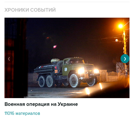
ХРОНИКИ СОБЫТИЙ
❮
❯
Военная операция на Украине
О
11016 материалов
3