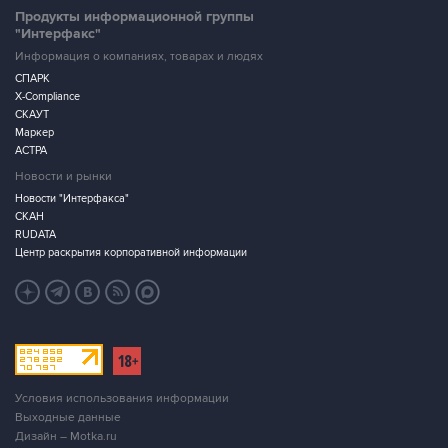
Продукты информационной группы
"Интерфакс"
Информация о компаниях, товарах и людях
СПАРК
X-Compliance
СКАУТ
Маркер
АСТРА
Новости и рынки
Новости "Интерфакса"
СКАН
RUDATA
Центр раскрытия корпоративной информации
Условия использования информации
Выходные данные
Дизайн – Motka.ru