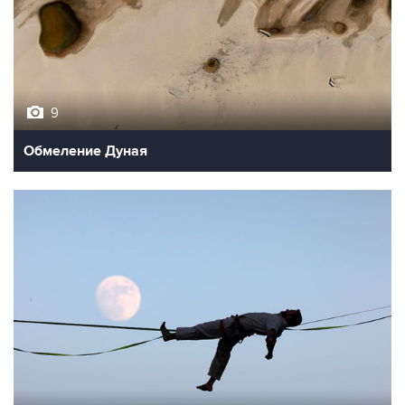
9
Обмеление Дуная