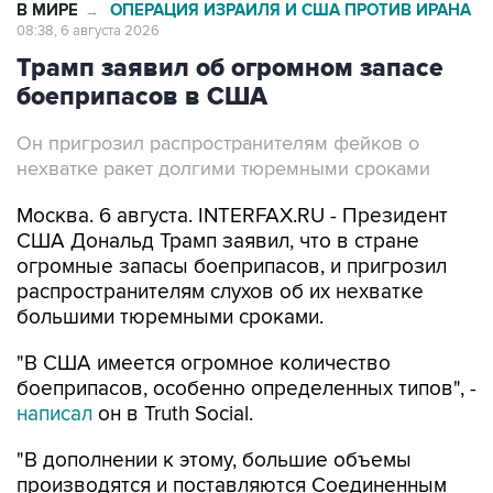
В МИРЕ
ОПЕРАЦИЯ ИЗРАИЛЯ И США ПРОТИВ ИРАНА
→
08:38, 6 августа 2026
Трамп заявил об огромном запасе
боеприпасов в США
Он пригрозил распространителям фейков о
нехватке ракет долгими тюремными сроками
Москва. 6 августа. INTERFAX.RU - Президент
США Дональд Трамп заявил, что в стране
огромные запасы боеприпасов, и пригрозил
распространителям слухов об их нехватке
большими тюремными сроками.
"В США имеется огромное количество
боеприпасов, особенно определенных типов", -
написал
он в Truth Social.
"В дополнении к этому, большие объемы
производятся и поставляются Соединенным