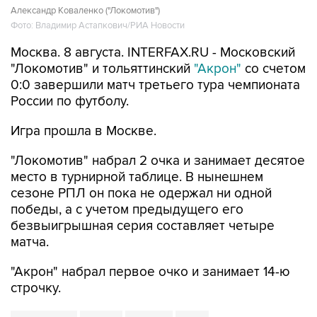
Александр Коваленко ("Локомотив")
Фото: Владимир Астапкович/РИА Новости
Москва. 8 августа. INTERFAX.RU - Московский
"Локомотив" и тольяттинский
"Акрон"
со счетом
0:0 завершили матч третьего тура чемпионата
России по футболу.
Игра прошла в Москве.
"Локомотив" набрал 2 очка и занимает десятое
место в турнирной таблице. В нынешнем
сезоне РПЛ он пока не одержал ни одной
победы, а с учетом предыдущего его
безвыигрышная серия составляет четыре
матча.
"Акрон" набрал первое очко и занимает 14-ю
строчку.