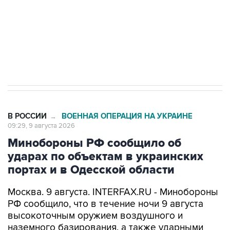
Социальная реклама, АНО «Национальные приоритеты».
ИНН 7725383515 Erid: F7NfYUJCUneVdwcydK6A
Кабмин РФ разрешил до 1 июля 2027 года
импорт, выпуск и обращение бензина Евро 2,
Евро 3, Евро 4
В РОССИИ
ВОЕННАЯ ОПЕРАЦИЯ НА УКРАИНЕ
→
09:29, 9 августа 2026
Минобороны РФ сообщило об
ударах по объектам в украинских
портах и в Одесской области
Москва. 9 августа. INTERFAX.RU - Минобороны
РФ сообщило, что в течение ночи 9 августа
высокоточным оружием воздушного и
наземного базирования, а также ударными