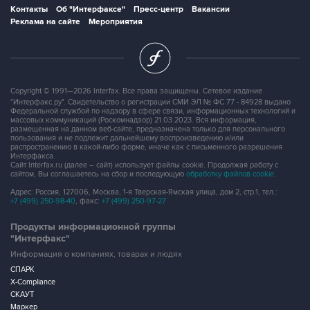
Контакты
Об "Интерфаксе"
Пресс-центр
Вакансии
Реклама на сайте
Мероприятия
Copyright © 1991—2026 Interfax. Все права защищены. Сетевое издание
"Интерфакс.ру". Свидетельство о регистрации СМИ ЭЛ № ФС 77 - 84928 выдано
Федеральной службой по надзору в сфере связи, информационных технологий и
массовых коммуникаций (Роскомнадзор) 21.03.2023. Вся информация,
размещенная на данном веб-сайте, предназначена только для персонального
пользования и не подлежит дальнейшему воспроизведению и/или
распространению в какой-либо форме, иначе как с письменного разрешения
Интерфакса.
Сайт Interfax.ru (далее – сайт) использует файлы cookie. Продолжая работу с
сайтом, Вы соглашаетесь на сбор и последующую
обработку файлов cookie
.
Адрес: Россия, 127006, Москва, 1-я Тверская-Ямская улица, дом 2, стр.1, тел.:
+7 (499) 250-98-40
, факс:
+7 (499) 250-97-27
Продукты информационной группы
"Интерфакс"
Информация о компаниях, товарах и людях
СПАРК
X-Compliance
СКАУТ
Маркер