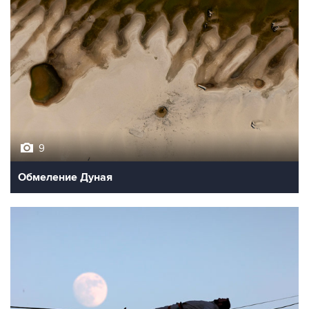
9
Обмеление Дуная