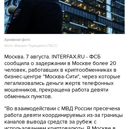
Архивное фото
Фото: Михаил Терещенко/ТАСС
Москва. 7 августа. INTERFAX.RU - ФСБ
сообщила о задержании в Москве более 20
человек, работавших в криптообменниках в
бизнес-центре "Москва-Сити", через которые
легализовались деньги жертв телефонных
мошенников, прекращена работа девяти
обменных пунктов.
"Во взаимодействии с МВД России пресечена
работа девяти координируемых из-за границы
каналов вывода средств за рубеж с
использованием криптовалюты. В Москве в
бизнес-центре "Москва-Сити" задержаны