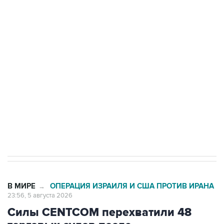
Путин сообщил о решении сосредоточить в
одних руках все службы тыла Минобороны
Как российские медицинские технологии
выходят на мировые рынки
Социальная реклама, АНО «Национальные приоритеты».
ИНН 7725383515 Erid: F7NfYUJCUneVdTRF8PRs
Трамп заявил, что переговоры с Ираном
начнутся в понедельник
В МИРЕ
ОПЕРАЦИЯ ИЗРАИЛЯ И США ПРОТИВ ИРАНА
→
23:56, 5 августа 2026
Силы CENTCOM перехватили 48
торговых судов после
возобновления блокады Ирана