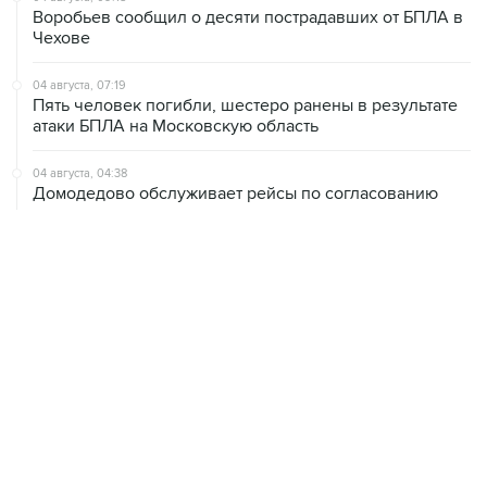
04 августа, 07:19
Пять человек погибли, шестеро ранены в результате
атаки БПЛА на Московскую область
04 августа, 04:38
Домодедово обслуживает рейсы по согласованию
03 августа, 17:55
В Москве к середине недели жара усилится
03 августа, 13:35
Сильная жара ожидается в среду, четверг и пятницу в
Москве
02 августа, 13:58
Собянин пообещал, что виновные в теракте на
Кудринской площади будут найдены