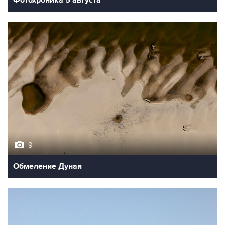
9
Обмеление Дуная