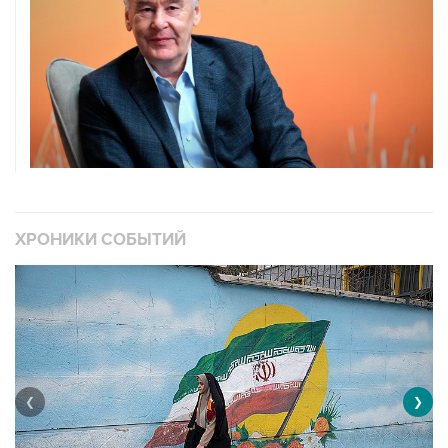
ХРОНИКИ СОБЫТИЙ
❮
❯