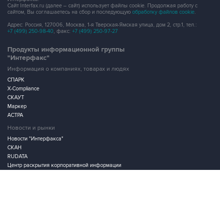
Сайт Interfax.ru (далее – сайт) использует файлы cookie. Продолжая работу с
сайтом, Вы соглашаетесь на сбор и последующую
обработку файлов cookie
.
Адрес: Россия, 127006, Москва, 1-я Тверская-Ямская улица, дом 2, стр.1, тел.:
+7 (499) 250-98-40
, факс:
+7 (499) 250-97-27
Продукты информационной группы
"Интерфакс"
Информация о компаниях, товарах и людях
СПАРК
X-Compliance
СКАУТ
Маркер
АСТРА
Новости и рынки
Новости "Интерфакса"
СКАН
RUDATA
Центр раскрытия корпоративной информации