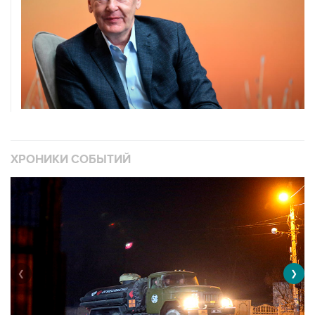
ХРОНИКИ СОБЫТИЙ
❮
❯