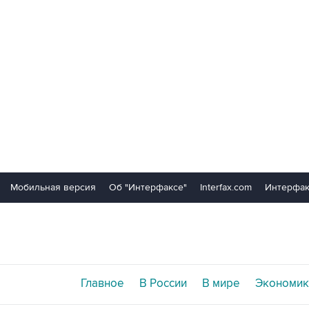
Мобильная версия
Об "Интерфаксе"
Interfax.com
Интерфак
Главное
В России
В мире
Экономик