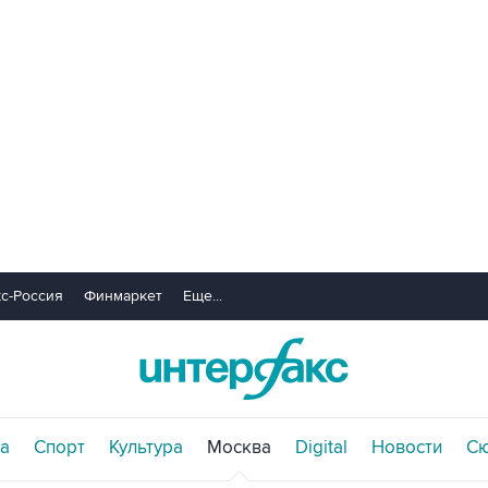
с-Россия
Финмаркет
Еще...
а
Спорт
Культура
Москва
Digital
Новости
С