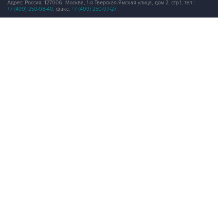
Продукты информационной группы
"Интерфакс"
Информация о компаниях, товарах и людях
СПАРК
X-Compliance
СКАУТ
Маркер
АСТРА
Новости и рынки
Новости "Интерфакса"
СКАН
RUDATA
Центр раскрытия корпоративной информации
Условия использования информации
Выходные данные
Дизайн – Motka.ru