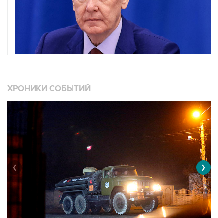
ХРОНИКИ СОБЫТИЙ
❮
❯