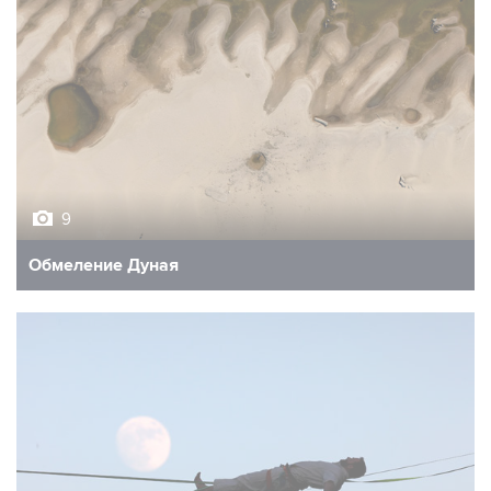
9
Обмеление Дуная