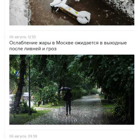
06 августа, 12:53
Ослабление жары в Москве ожидается в выходные
после ливней и гроз
06 августа, 09:59
Количество сбитых на подлете к Москве БПЛА
выросло до восьми