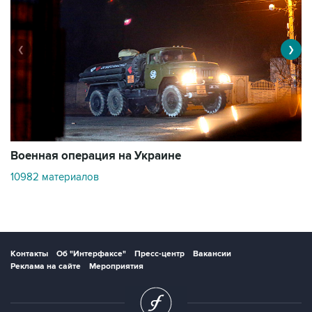
❮
❯
Военная операция на Украине
О
10982 материалов
3
Контакты
Об "Интерфаксе"
Пресс-центр
Вакансии
Реклама на сайте
Мероприятия