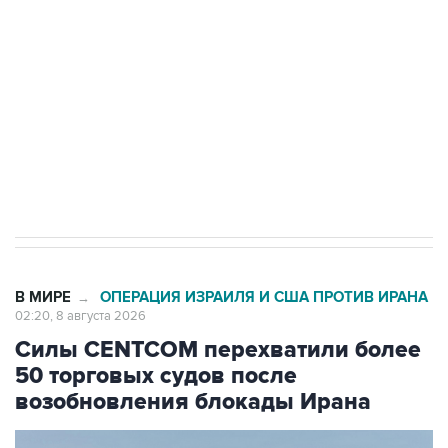
Беспилотные технологии и ИИ на службе у
электросетевых объектов и агрокомплексов
Социальная реклама, АНО «Национальные приоритеты».
ИНН 7725383515 Erid: F7NfYUJCUneVdwcydK6A
Кабмин РФ разрешил до 1 июля 2027 года
импорт, выпуск и обращение бензина Евро 2,
Евро 3, Евро 4
В МИРЕ
ОПЕРАЦИЯ ИЗРАИЛЯ И США ПРОТИВ ИРАНА
→
02:20, 8 августа 2026
Силы CENTCOM перехватили более
50 торговых судов после
возобновления блокады Ирана