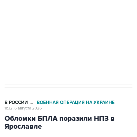
Путин сообщил о решении сосредоточить в
одних руках все службы тыла Минобороны
Как российские медицинские технологии
выходят на мировые рынки
Социальная реклама, АНО «Национальные приоритеты».
ИНН 7725383515 Erid: F7NfYUJCUneVdTRF8PRs
Трамп заявил, что переговоры с Ираном
начнутся в понедельник
В РОССИИ
ВОЕННАЯ ОПЕРАЦИЯ НА УКРАИНЕ
→
11:32, 6 августа 2026
Обломки БПЛА поразили НПЗ в
Ярославле