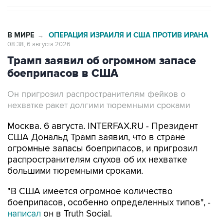
В МИРЕ
ОПЕРАЦИЯ ИЗРАИЛЯ И США ПРОТИВ ИРАНА
→
08:38, 6 августа 2026
Трамп заявил об огромном запасе
боеприпасов в США
Он пригрозил распространителям фейков о
нехватке ракет долгими тюремными сроками
Москва. 6 августа. INTERFAX.RU - Президент
США Дональд Трамп заявил, что в стране
огромные запасы боеприпасов, и пригрозил
распространителям слухов об их нехватке
большими тюремными сроками.
"В США имеется огромное количество
боеприпасов, особенно определенных типов", -
написал
он в Truth Social.