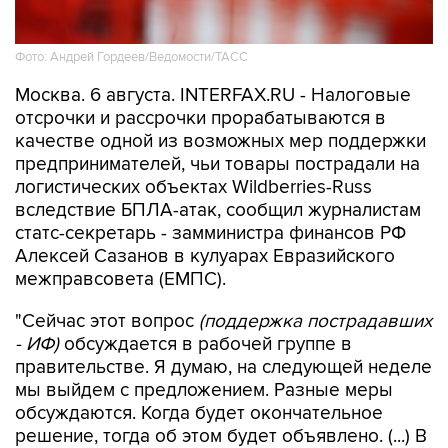
Фото: Андрей Гордеев/Ведомости/ТАСС
Москва. 6 августа. INTERFAX.RU - Налоговые
отсрочки и рассрочки прорабатываются в
качестве одной из возможных мер поддержки
предпринимателей, чьи товары пострадали на
логистических объектах Wildberries-Russ
вследствие БПЛА-атак, сообщил журналистам
статс-секретарь - замминистра финансов РФ
Алексей Сазанов в кулуарах Евразийского
межправсовета (ЕМПС).
"Сейчас этот вопрос
(поддержка пострадавших
- ИФ)
обсуждается в рабочей группе в
правительстве. Я думаю, на следующей неделе
мы выйдем с предложением. Разные меры
обсуждаются. Когда будет окончательное
решение, тогда об этом будет объявлено. (...) В
том числе, обсуждаются отсрочки, рассрочки
по налогам", - сказал он.