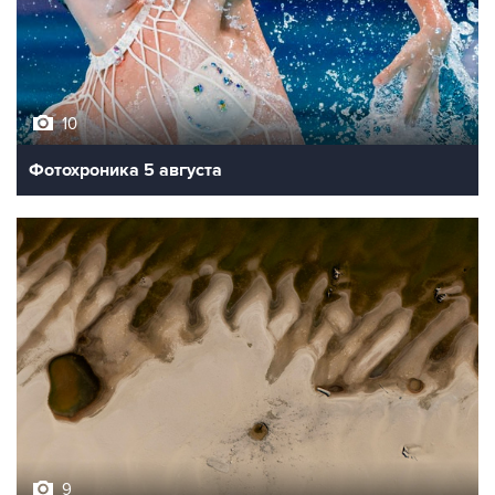
10
Фотохроника 5 августа
9
Обмеление Дуная