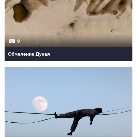
9
Обмеление Дуная