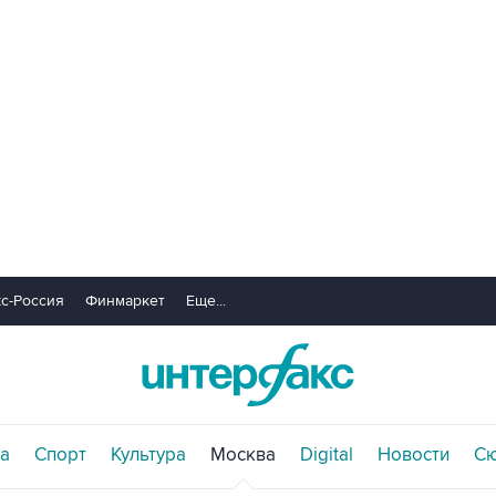
с-Россия
Финмаркет
Еще...
а
Спорт
Культура
Москва
Digital
Новости
С