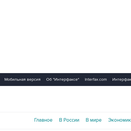
Мобильная версия
Об "Интерфаксе"
Interfax.com
Интерфак
Главное
В России
В мире
Экономик