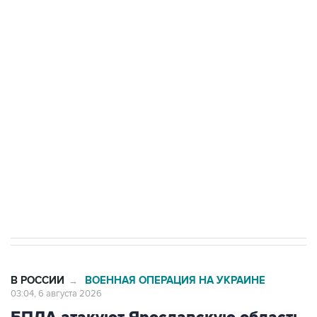
БПЛА на автомобиль в Удмуртии
Путин сообщил о решении сосредоточить в
одних руках все службы тыла Минобороны
Как российские медицинские технологии
выходят на мировые рынки
Социальная реклама, АНО «Национальные приоритеты».
ИНН 7725383515 Erid: F7NfYUJCUneVdTRF8PRs
Трамп заявил, что переговоры с Ираном
начнутся в понедельник
В РОССИИ
ВОЕННАЯ ОПЕРАЦИЯ НА УКРАИНЕ
→
03:04, 6 августа 2026