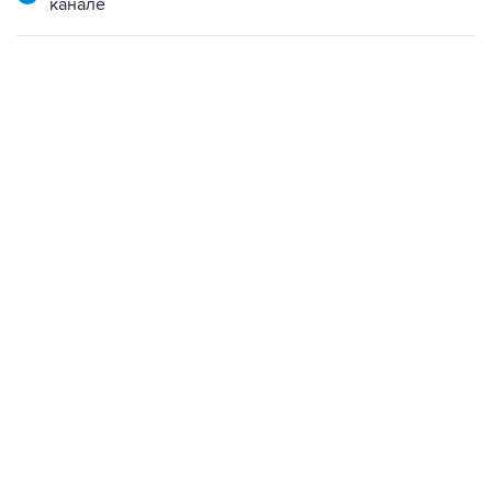
канале
21:05, 5 августа 2026