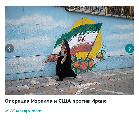
❮
❯
В
Операция Израиля и США против Ирана
1
3472 материалов