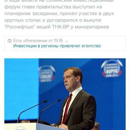
В ходе визита на Сочинский инвестиционный
форум глава правительства выступил на
пленарном заседании, принял участие в двух
круглых столах и договорился о выкупе
"Роснефтью" акций ТНК-BP у миноритариев
Есть обновление от 15:16
→
Инвестиции в регионы привлечет агентство