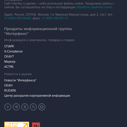
Сайт Interfax.ru (далее – сайт) использует файлы cookie. Продолжая работу с
сайтом, Вы соглашаетесь на сбор и последующую
обработку файлов cookie
.
Адрес: Россия, 127006, Москва, 1-я Тверская-Ямская улица, дом 2, стр.1, тел.:
+7 (499) 250-98-40
, факс:
+7 (499) 250-97-27
Продукты информационной группы
"Интерфакс"
Информация о компаниях, товарах и людях
СПАРК
X-Compliance
СКАУТ
Маркер
АСТРА
Новости и рынки
Новости "Интерфакса"
СКАН
RUDATA
Центр раскрытия корпоративной информации