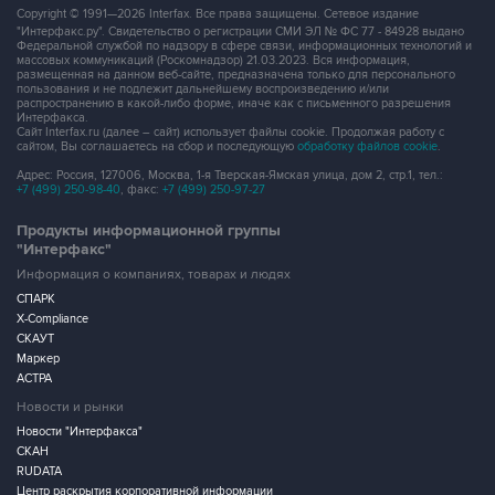
Copyright © 1991—2026 Interfax. Все права защищены. Сетевое издание
"Интерфакс.ру". Свидетельство о регистрации СМИ ЭЛ № ФС 77 - 84928 выдано
Федеральной службой по надзору в сфере связи, информационных технологий и
массовых коммуникаций (Роскомнадзор) 21.03.2023. Вся информация,
размещенная на данном веб-сайте, предназначена только для персонального
пользования и не подлежит дальнейшему воспроизведению и/или
распространению в какой-либо форме, иначе как с письменного разрешения
Интерфакса.
Сайт Interfax.ru (далее – сайт) использует файлы cookie. Продолжая работу с
сайтом, Вы соглашаетесь на сбор и последующую
обработку файлов cookie
.
Адрес: Россия, 127006, Москва, 1-я Тверская-Ямская улица, дом 2, стр.1, тел.:
+7 (499) 250-98-40
, факс:
+7 (499) 250-97-27
Продукты информационной группы
"Интерфакс"
Информация о компаниях, товарах и людях
СПАРК
X-Compliance
СКАУТ
Маркер
АСТРА
Новости и рынки
Новости "Интерфакса"
СКАН
RUDATA
Центр раскрытия корпоративной информации