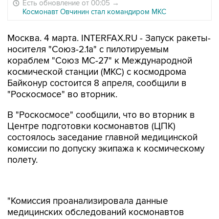
Есть обновление от 00:05
→
Космонавт Овчинин стал командиром МКС
Москва. 4 марта. INTERFAX.RU - Запуск ракеты-
носителя "Союз-2.1а" с пилотируемым
кораблем "Союз МС-27" к Международной
космической станции (МКС) с космодрома
Байконур состоится 8 апреля, сообщили в
"Роскосмосе" во вторник.
В "Роскосмосе" сообщили, что во вторник в
Центре подготовки космонавтов (ЦПК)
состоялось заседание главной медицинской
комиссии по допуску экипажа к космическому
полету.
"Комиссия проанализировала данные
медицинских обследований космонавтов
"Роскосмоса", входящих в основной и
дублирующий экипажи 73-й длительной