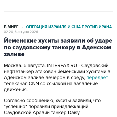
В МИРЕ
ОПЕРАЦИЯ ИЗРАИЛЯ И США ПРОТИВ ИРАНА
→
02:20, 6 августа 2026
Йеменские хуситы заявили об ударе
по саудовскому танкеру в Аденском
заливе
Москва. 6 августа. INTERFAX.RU - Саудовский
нефтетанкер атакован йеменскими хуситами в
Аденском заливе вечером в среду,
передает
телеканал CNN со ссылкой на заявление
движения.
Согласно сообщению, хуситы заявили, что
"успешно" поразили принадлежащий
Саудовской Аравии танкер Daisy
баллистической ракетой, вынудив его
изменить курс и повернуть назад.