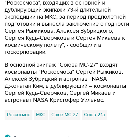
экспедиции на МКС, за период предполётной
подготовки и вынесла заключение о годности
Сергея Рыжикова, Алексея Зубрицкого,
Сергея Кудь-Сверчкова и Сергея Микаева к
космическому полету", - сообщили в
госкорпорации.
В основной экипаж "Союза МС-27" входят
космонавты "Роскосмоса" Сергей Рыжиков,
Алексей Зубрицкий и астронавт NASA
Джонатан Ким, в дублирующий – космонавты
Сергей Кудь-Сверчков, Сергей Микаев и
астронавт NASA Кристофер Уильямс.
Роскосмос
МКС
Союз МС-27
Союз-2.1а
Купить подписку на профессиональную ленту
Подписаться на рассылку главных новостей сайта