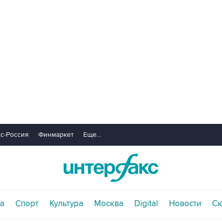
с-Россия
Финмаркет
Еще...
а
Спорт
Культура
Москва
Digital
Новости
С