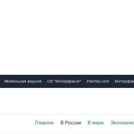
Мобильная версия
Об "Интерфаксе"
Interfax.com
Интерфак
Главное
В России
В мире
Экономик