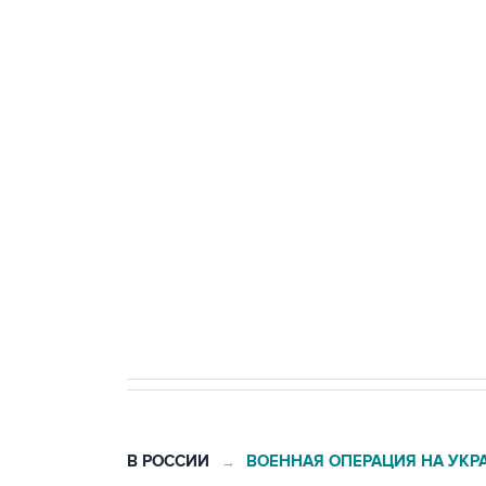
Три человека погибли, двое ра
Удмуртии
Путин сообщил о решении сосре
тыла Минобороны
Как российские медицинские т
Социальная реклама, АНО «Национальные приоритеты».
И
Трамп заявил, что переговоры 
В РОССИИ
ВОЕННАЯ ОПЕРАЦИЯ НА УКР
→