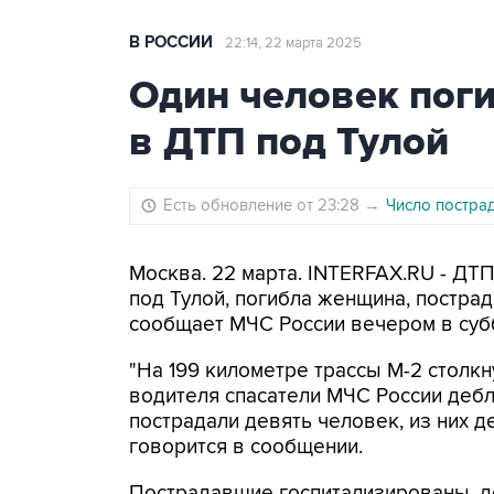
В РОССИИ
22:14, 22 марта 2025
Один человек поги
в ДТП под Тулой
Есть обновление от 23:28
→
Число постра
Москва. 22 марта. INTERFAX.RU - ДТ
под Тулой, погибла женщина, пострад
сообщает МЧС России вечером в суб
"На 199 километре трассы М-2 столк
водителя спасатели МЧС России дебл
пострадали девять человек, из них дет
говорится в сообщении.
Пострадавшие госпитализированы, д