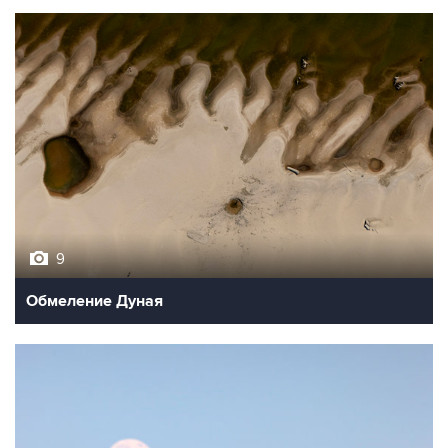
9
Обмеление Дуная