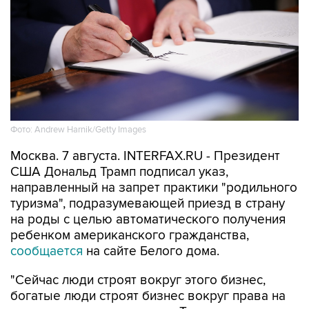
Фото: Andrew Harnik/Getty Images
Москва. 7 августа. INTERFAX.RU - Президент
США Дональд Трамп подписал указ,
направленный на запрет практики "родильного
туризма", подразумевающей приезд в страну
на роды с целью автоматического получения
ребенком американского гражданства,
сообщается
на сайте Белого дома.
"Сейчас люди строят вокруг этого бизнес,
богатые люди строят бизнес вокруг права на
гражданство по рождению. Так это не должно
работать", - подчеркнул Трамп на церемонии