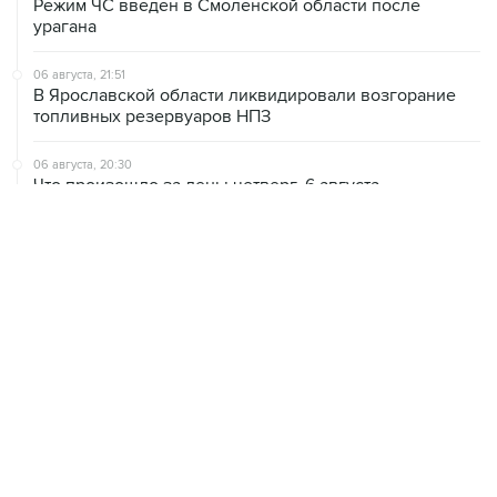
06 августа, 21:51
В Ярославской области ликвидировали возгорание
топливных резервуаров НПЗ
06 августа, 20:30
Что произошло за день: четверг, 6 августа
06 августа, 20:28
В ИКИ РАН предложили выделить на Луне район для
падения старых аппаратов и ступеней ракет