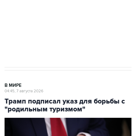
выходят на мировые рынки
Социальная реклама, АНО «Национальные приоритеты».
ИНН 7725383515 Erid: F7NfYUJCUneVdTRF8PRs
Аксенов сообщил о четвертом погибшем в
результате атаки ВСУ на Крым
В МИРЕ
04:45, 7 августа 2026
Трамп подписал указ для борьбы с
"родильным туризмом"