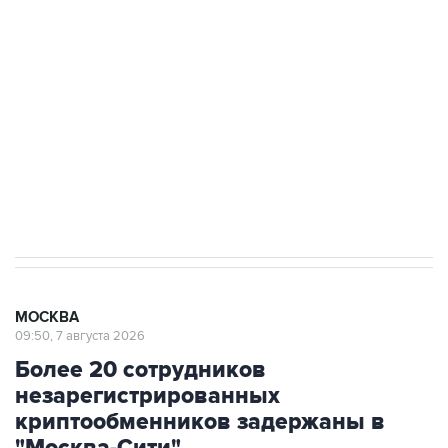
Росгвардии
Беспилотные технологии и ИИ на службе у
электросетевых объектов и агрокомплексов
Социальная реклама, АНО «Национальные приоритеты».
ИНН 7725383515 Erid: F7NfYUJCUneVdwcydK6A
Аксенов сообщил о четвертом погибшем в
результате атаки ВСУ на Крым
МОСКВА
09:50, 7 августа 2026
Более 20 сотрудников
незарегистрированных
криптообменников задержаны в