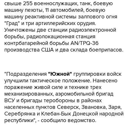
свыше 255 военнослужащих, танк, боевую
машину пехоты, 11 автомобилей, боевую
машину реактивной системы залпового огня
"Град" и три артиллерийских орудия.
Уничтожены две станции радиоэлектронной
борьбы, радиолокационная станция
контрбатарейной борьбы AN/TPQ-36
производства США и два склада боеприпасов.
"Подразделения
"Южной"
группировки войск
улучшили тактическое положение. Нанесено
поражение живой силе и технике трех
механизированных, аэромобильной бригад
ВСУ и бригады теробороны в районах
населенных пунктов Северск, Звановка, Заря,
Серебрянка и Клебан-Бык Донецкой народной
республики", - сообщило ведомство.
Потери украинских сил за сутки составили
свыше 275 военных, 18 автомобилей, боевая