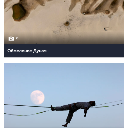
9
Обмеление Дуная
10