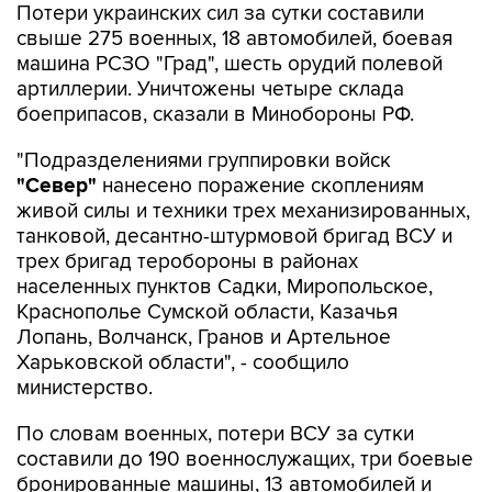
машина РСЗО "Град", шесть орудий полевой
артиллерии. Уничтожены четыре склада
боеприпасов, сказали в Минобороны РФ.
"Подразделениями группировки войск
"Север"
нанесено поражение скоплениям
живой силы и техники трех механизированных,
танковой, десантно-штурмовой бригад ВСУ и
трех бригад теробороны в районах
населенных пунктов Садки, Миропольское,
Краснополье Сумской области, Казачья
Лопань, Волчанск, Гранов и Артельное
Харьковской области", - сообщило
министерство.
По словам военных, потери ВСУ за сутки
составили до 190 военнослужащих, три боевые
бронированные машины, 13 автомобилей и
пять орудий полевой артиллерии. Уничтожены
два склада боеприпасов.