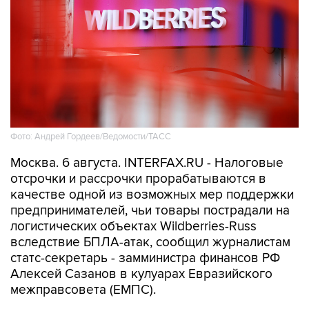
Фото: Андрей Гордеев/Ведомости/ТАСС
Москва. 6 августа. INTERFAX.RU - Налоговые
отсрочки и рассрочки прорабатываются в
качестве одной из возможных мер поддержки
предпринимателей, чьи товары пострадали на
логистических объектах Wildberries-Russ
вследствие БПЛА-атак, сообщил журналистам
статс-секретарь - замминистра финансов РФ
Алексей Сазанов в кулуарах Евразийского
межправсовета (ЕМПС).
"Сейчас этот вопрос
(поддержка пострадавших
- ИФ)
обсуждается в рабочей группе в