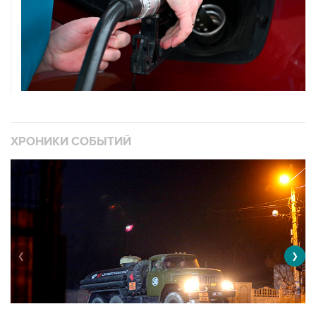
ХРОНИКИ СОБЫТИЙ
❮
❯