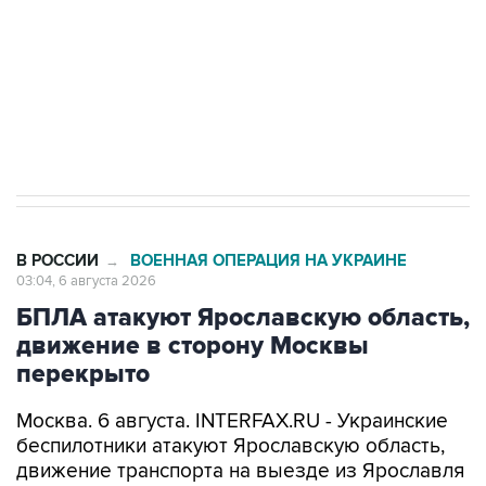
ИНН 7725383515 Erid: F7NfYUJCUneVdTRF8PRs
Трамп заявил, что переговоры с Ираном
начнутся в понедельник
В РОССИИ
ВОЕННАЯ ОПЕРАЦИЯ НА УКРАИНЕ
→
03:04, 6 августа 2026
БПЛА атакуют Ярославскую область,
движение в сторону Москвы
перекрыто
Москва. 6 августа. INTERFAX.RU - Украинские
беспилотники атакуют Ярославскую область,
движение транспорта на выезде из Ярославля
в сторону Москвы перекрыто,
сообщил
в ночь
на четверг губернатор региона Михаил