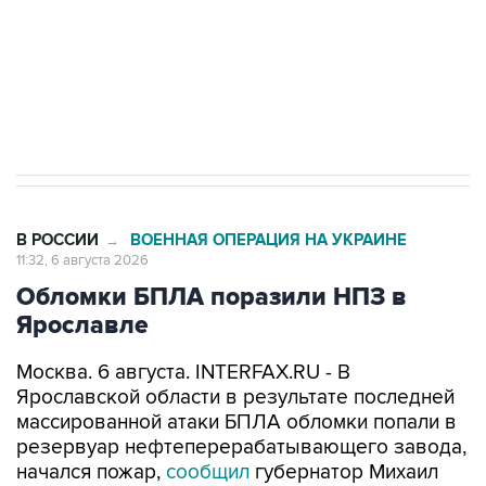
Социальная реклама, АНО «Национальные приоритеты».
ИНН 7725383515 Erid: F7NfYUJCUneVdTRF8PRs
Трамп заявил, что переговоры с Ираном
начнутся в понедельник
В РОССИИ
ВОЕННАЯ ОПЕРАЦИЯ НА УКРАИНЕ
→
11:32, 6 августа 2026
Обломки БПЛА поразили НПЗ в
Ярославле
Москва. 6 августа. INTERFAX.RU - В
Ярославской области в результате последней
массированной атаки БПЛА обломки попали в
резервуар нефтеперерабатывающего завода,
начался пожар,
сообщил
губернатор Михаил