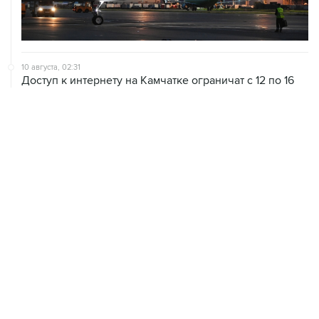
10 августа, 02:31
Доступ к интернету на Камчатке ограничат с 12 по 16
августа
09 августа, 22:39
Число жертв атаки БПЛА на Белгород выросло до
шести
09 августа, 21:58
Два мирных жителя погибли, семеро пострадали в
результате атаки БПЛА на ДНР
09 августа, 20:30
Что произошло за день: воскресенье, 9 августа
09 августа, 18:04
Внуково обслуживает рейсы по согласованию