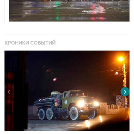
ХРОНИКИ СОБЫТИЙ
❮
❯