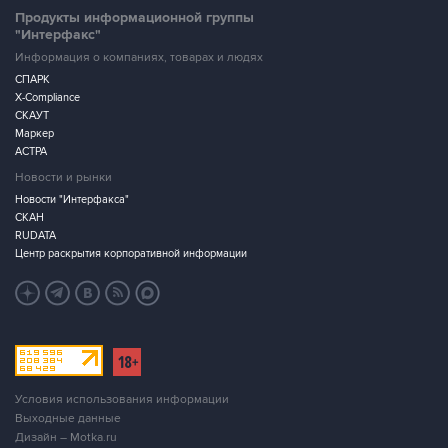
Продукты информационной группы
"Интерфакс"
Информация о компаниях, товарах и людях
СПАРК
X-Compliance
СКАУТ
Маркер
АСТРА
Новости и рынки
Новости "Интерфакса"
СКАН
RUDATA
Центр раскрытия корпоративной информации
Условия использования информации
Выходные данные
Дизайн – Motka.ru