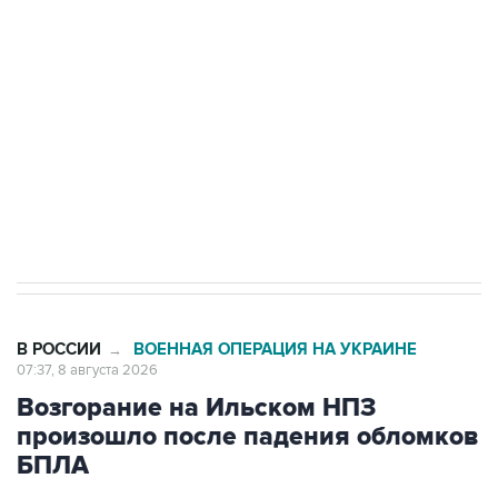
Беспилотные технологии и ИИ на службе у
электросетевых объектов и агрокомплексов
Социальная реклама, АНО «Национальные приоритеты».
ИНН 7725383515 Erid: F7NfYUJCUneVdwcydK6A
Кабмин РФ разрешил до 1 июля 2027 года
импорт, выпуск и обращение бензина Евро 2,
Евро 3, Евро 4
В РОССИИ
ВОЕННАЯ ОПЕРАЦИЯ НА УКРАИНЕ
→
07:37, 8 августа 2026
Возгорание на Ильском НПЗ
произошло после падения обломков
БПЛА