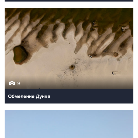
9
Обмеление Дуная