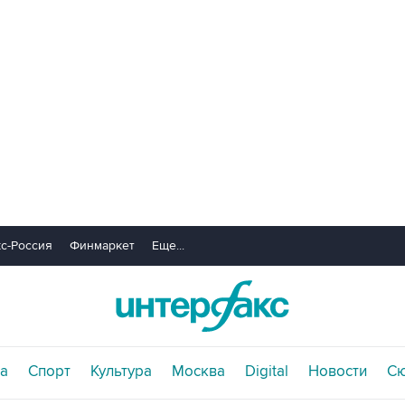
с-Россия
Финмаркет
Еще...
а
Спорт
Культура
Москва
Digital
Новости
С