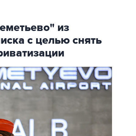
еметьево" из
писка с целью снять
риватизации