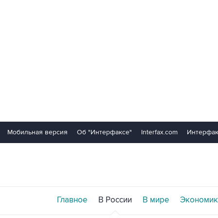
Мобильная версия
Об "Интерфаксе"
Interfax.com
Интерфак
Главное
В России
В мире
Экономик