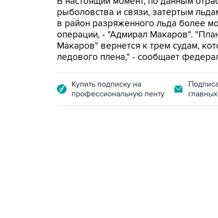
В настоящий момент, по данным отра
рыболовства и связи, затертым льдам
в район разряженного льда более м
операции, - "Адмирал Макаров". "Пла
Макаров" вернется к трем судам, ко
ледового плена," - сообщает федера
Купить подписку на
Подписа
профессиональную ленту
главных
01:09, 7 августа 2026