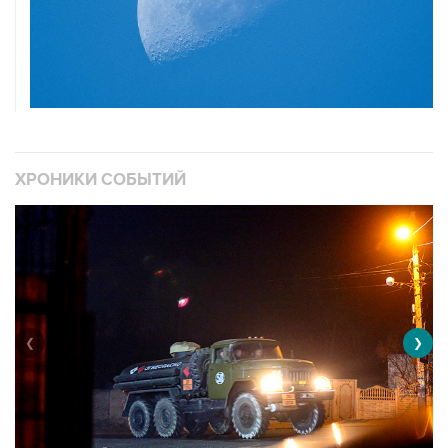
ХРОНИКИ СОБЫТИЙ
❮
❯