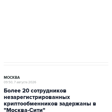
Росгвардии
Как российские медицинские технологии
выходят на мировые рынки
Социальная реклама, АНО «Национальные приоритеты».
ИНН 7725383515 Erid: F7NfYUJCUneVdTRF8PRs
Аксенов сообщил о четвертом погибшем в
результате атаки ВСУ на Крым
МОСКВА
09:50, 7 августа 2026
Более 20 сотрудников
незарегистрированных
криптообменников задержаны в
"Москва-Сити"