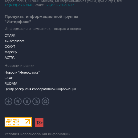
Адрес: Россия, 127006, Москва, 1-я Тверская-Ямская улица, дом 2, стр.1, тел.:
+7 (499) 250-98-40
, факс:
+7 (499) 250-97-27
Продукты информационной группы
"Интерфакс"
Информация о компаниях, товарах и людях
СПАРК
X-Compliance
СКАУТ
Маркер
АСТРА
Новости и рынки
Новости "Интерфакса"
СКАН
RUDATA
Центр раскрытия корпоративной информации
Условия использования информации