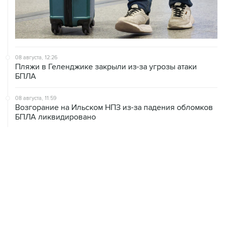
08 августа, 12:26
Пляжи в Геленджике закрыли из-за угрозы атаки
БПЛА
08 августа, 11:59
Возгорание на Ильском НПЗ из-за падения обломков
БПЛА ликвидировано
08 августа, 10:07
В Красноярском крае во время сплава по реке
пропала семья
08 августа, 09:22
Топливо в Севастополе в субботу поступит в продажу
на 13 АЗС сети "Атан"