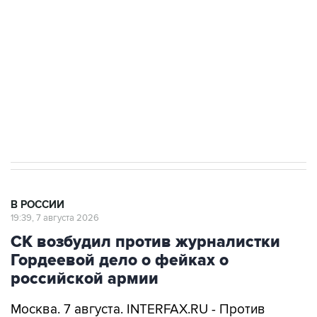
Беспилотные технологии и ИИ на службе у
электросетевых объектов и агрокомплексов
Социальная реклама, АНО «Национальные приоритеты».
ИНН 7725383515 Erid: F7NfYUJCUneVdwcydK6A
Аксенов сообщил о четвертом погибшем в
результате атаки ВСУ на Крым
В РОССИИ
19:39, 7 августа 2026
СК возбудил против журналистки
Гордеевой дело о фейках о
российской армии
Москва. 7 августа. INTERFAX.RU - Против