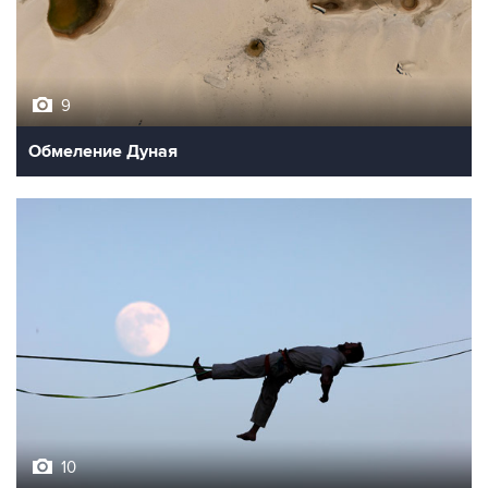
9
Обмеление Дуная
10