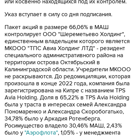
или косвенно находящихся под их контролем.
Указ вступает в силу со дня подписания.
Пакет акций в размере 66,06% в МАШ
контролирует ООО "Шереметьево Холдинг",
единственным владельцем которого является
МКООО "ТПС Авиа Холдинг ЛТД" - резидент
специального административного района на
территории острова Октябрьский в
Калининградской области. Учредители МКООО
не раскрываются. До редомициляции, которая
произошла в конце 2022 года, компания была
зарегистрирована на Кипре с названием TPS
Avia Holding. Доля в 65,22% в TPS Avia Holding
была у траста в интересах семей Александра
Пономаренко и Александра Скоробогатько,
34,78% было у Аркадия Ротенберга.
Росимущество владело 30,46% МАШ, 2,43%
было у
"Аэрофлота"
, 1,05% - у менеджмента