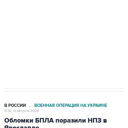
Путин сообщил о решении сосредоточить в
одних руках все службы тыла Минобороны
Как российские медицинские технологии
выходят на мировые рынки
Социальная реклама, АНО «Национальные приоритеты».
ИНН 7725383515 Erid: F7NfYUJCUneVdTRF8PRs
Трамп заявил, что переговоры с Ираном
начнутся в понедельник
В РОССИИ
ВОЕННАЯ ОПЕРАЦИЯ НА УКРАИНЕ
→
11:32, 6 августа 2026
Обломки БПЛА поразили НПЗ в