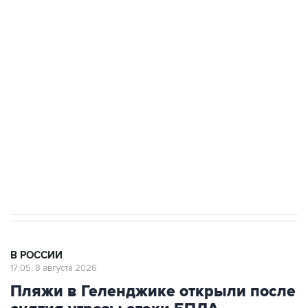
подростков, готовивших теракт на объекте
Росгвардии
Беспилотные технологии и ИИ на службе у
электросетевых объектов и агрокомплексов
Социальная реклама, АНО «Национальные приоритеты».
ИНН 7725383515 Erid: F7NfYUJCUneVdwcydK6A
Кабмин РФ разрешил до 1 июля 2027 года
импорт, выпуск и обращение бензина Евро 2,
Евро 3, Евро 4
В РОССИИ
17:05, 8 августа 2026
Пляжи в Геленджике открыли после