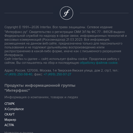
Copyright © 1991—2026 Interfax. Все права защищены. Сетевое издание
"Интерфакс.ру". Свидетельство о регистрации СМИ ЭЛ № ФС 77 - 84928 выдано
Федеральной службой по надзору в сфере связи, информационных технологий и
массовых коммуникаций (Роскомнадзор) 21.03.2023. Вся информация,
размещенная на данном веб-сайте, предназначена только для персонального
пользования и не подлежит дальнейшему воспроизведению и/или
распространению в какой-либо форме, иначе как с письменного разрешения
Интерфакса.
Сайт Interfax.ru (далее – сайт) использует файлы cookie. Продолжая работу с
сайтом, Вы соглашаетесь на сбор и последующую
обработку файлов cookie
.
Адрес: Россия, 127006, Москва, 1-я Тверская-Ямская улица, дом 2, стр.1, тел.:
+7 (499) 250-98-40
, факс:
+7 (499) 250-97-27
Продукты информационной группы
"Интерфакс"
Информация о компаниях, товарах и людях
СПАРК
X-Compliance
СКАУТ
Маркер
АСТРА
Новости и рынки