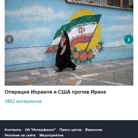
❮
❯
В
Операция Израиля и США против Ирана
11
3492 материалов
Контакты
Об "Интерфаксе"
Пресс-центр
Вакансии
Реклама на сайте
Мероприятия