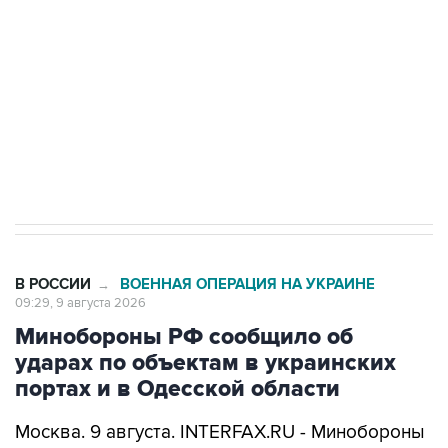
Беспилотные технологии и ИИ на службе у
электросетевых объектов и агрокомплексов
Социальная реклама, АНО «Национальные приоритеты».
ИНН 7725383515 Erid: F7NfYUJCUneVdwcydK6A
Кабмин РФ разрешил до 1 июля 2027 года
импорт, выпуск и обращение бензина Евро 2,
Евро 3, Евро 4
В РОССИИ
ВОЕННАЯ ОПЕРАЦИЯ НА УКРАИНЕ
→
09:29, 9 августа 2026
Минобороны РФ сообщило об
ударах по объектам в украинских
портах и в Одесской области
Москва. 9 августа. INTERFAX.RU - Минобороны